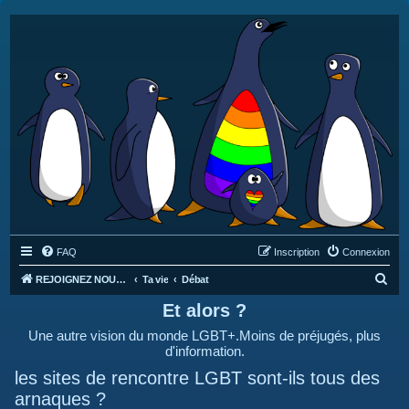
FAQ
Inscription
Connexion
R
REJOIGNEZ NOUS SUR DISCORD : https://discord.gg/4C2Bvub
Ta vie
Débat
e
Et alors ?
c
Une autre vision du monde LGBT+.Moins de préjugés, plus
h
d'information.
e
les sites de rencontre LGBT sont-ils tous des
r
arnaques ?