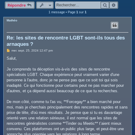
c
Rechercher
Recherche
Répondre
h
1 message • Page
1
sur
1
e
Mathéo
r
Re: les sites de rencontre LGBT sont-ils tous des
arnaques ?
M
mer. sept. 25, 2024 12:47 pm
e
s
Salut,
s
a
g
Je comprends ta déception vis-à-vis des sites de rencontre
e
spécialisés LGBT. Chaque expérience peut vraiment varier d'une
personne à l'autre, donc je ne pense pas que ce soit toi qui sois
inadapté. Ce qui fonctionne pour certains peut ne pas marcher pour
d'autres, et ça dépend aussi beaucoup de ce que tu recherches.
De mon côté, comme tu l'as vu, **Forcegay** a bien marché pour
moi, mais je cherchais principalement des rencontres rapides et sans
prise de tête, d'où mes résultats. Je pense que si tu es davantage
orienté vers une relation sérieuse, il est normal que les sites de
rencontres généralistes comme **Tinder ou Meetic** t’aient mieux
convenu. Ces plateformes ont un public plus large, et peut-être une
approche plus orientée vers les relations à long terme.